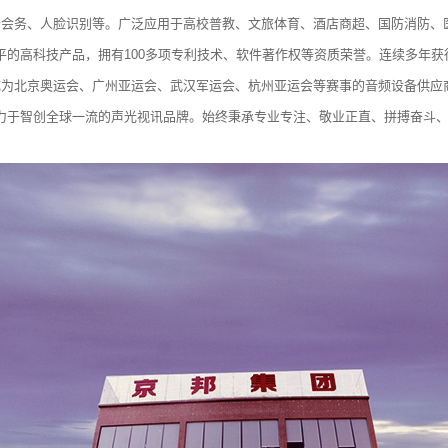
云会务、人脸识别等。广泛应用于高校普教、文旅体育、酒店商超、国防消防、
平的高科技产品，拥有100多项专利技术、软件著作权等资质荣誉。连续多年
为北京奥运会、广州亚运会、武汉军运会、杭州亚运会等赛事的音频设备供应商
力于智创全球一流的声光视讯品牌。始终秉承专业专注、敬业正直、拼搏奋斗