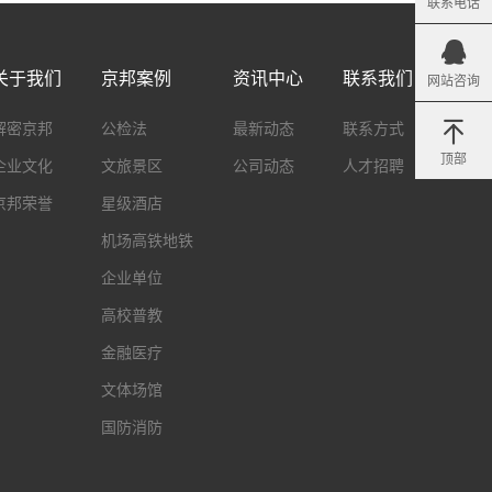
联系电话
关于我们
京邦案例
资讯中心
联系我们
网站咨询
解密京邦
公检法
最新动态
联系方式
顶部
企业文化
文旅景区
公司动态
人才招聘
京邦荣誉
星级酒店
机场高铁地铁
企业单位
高校普教
金融医疗
文体场馆
国防消防